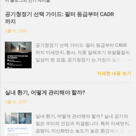
이 블로그의 인기 게시물
공기청정기 선택 가이드: 필터 등급부터 CADR
까지
5월 02, 2025
공기청정기 선택 가이드: 필터 등급부터 CADR
까지 미세먼지, 황사, 각종 알레르기 유발물질이
일상이 된 요즘, 공기청정기 는 가정의 필수 가
전이 되었습니다. 하지만 다양한 브랜드와 모델
자세한 내용 보기
이 쏟아지면서 어떤 제품을 선택해야 할지 고민
되시죠? 오늘은 공기청정기를 고를 때 반드시
확인해야 할 핵심 요소 들을 정리해드릴게요. 1.
실내 환기, 어떻게 관리해야 할까?
HEPA 필터 등급, 얼마나 중요한가요? 공기청정
5월 02, 2025
기의 핵심은 필터! 특히 HEPA 필터(High
Efficiency Particulate Air) 는 공기 중의 미세 입
실내 환기, 어떻게 관리해야 할까? 실내 공기의
자를 제거하는 데 매우 중요한 역할을 합니다.
질은 우리의 건강과 직결됩니다. 특히 미세먼지,
H13~H14 등급 : 99.95~99.995%의 초미세먼지
곰팡이, 이산화탄소 농도가 높은 환경에서 장시
까지 제거 가능 E11~E12 등급 : 95~99.5% 수준