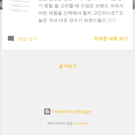
기 렌탈 을 고려할 때 수많은 브랜드 속에서
어떤 제품을 선택해야 할지 고민되시죠? 오
늘은 국내 대표 정수기 브랜드들의 렌탈 제품
을 기능, 가격, 고객만족도 중심으로 비교해보
고, 각 브랜드의 장단점을 정리해드립니다. 📌
자세한 내용 보기
댓글 쓰기
주요 브랜드별 비교 브랜드 장점 단점 코웨이
(Coway) - 정수기 시장 점유율 1위 - 전문 코
디의 정기 점검 서비스 - 다양한 디자인 라인
업 - 렌탈료가 비교적 높음 - 일부 모델은 설
글 더보기
치비 발생 청호나이스 - 얼음정수기 특화 모
델 보유 - 실속 있는 가격대 - 필터 교체 주기
알림 기능 - 디자인 다양성이 부족 - A/S 응답
속도 아쉬움 SK매직 - 직수형 인기 모델 다수
- 세련된 디자인, 슬림한 크기 - 무상 설치 프
로모션 자주 진행 - 정기 관리 서비스가 유료
Powered by Blogger
인 경우 있음 - 브랜드 신뢰도에서 다소 아쉬
움 LG 퓨리케어 - 가전 브랜드의 프리미엄 이
테마 이미지 제공:
Lokibaho
미지 - 편리한 음성 인식 기능 탑재 모델 보유