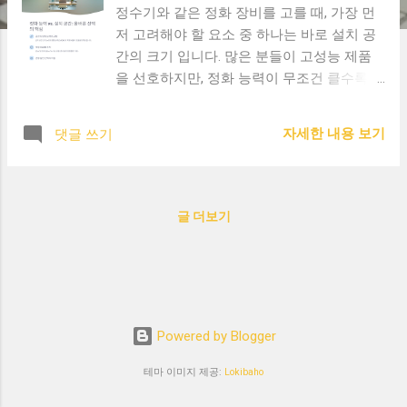
정수기와 같은 정화 장비를 고를 때, 가장 먼
저 고려해야 할 요소 중 하나는 바로 설치 공
간의 크기 입니다. 많은 분들이 고성능 제품
을 선호하지만, 정화 능력이 무조건 클수록
좋은 것은 아닙니다. 설치 공간과 정화 능력
사이의 균형이 매우 중요합니다. 1. 정화 능력
자세한 내용 보기
댓글 쓰기
(CADR)이란? 정화 능력은 흔히 CADR (Clean
Air Delivery Rate) 라는 지표로 표현됩니다. 이
는 장비가 시간당 얼마나 많은 양의 공기나
물을 정화할 수 있는지를 수치로 보여주는 기
글 더보기
준입니다. 숫자가 클수록 많은 양을 빠르게
정화할 수 있다는 의미입니다. 2. 설치 공간과
의 적정 비율 예를 들어 10평(약 33㎡) 크기의
공간에 사용할 공기청정기라면, 최소 200 이
상의 CADR 값을 지닌 제품이 적절합니다. 반
Powered by Blogger
대로 작은 방이나 원룸에 너무 고성능의 제품
을 설치하면 전력 낭비는 물론, 소음 문제도
테마 이미지 제공:
Lokibaho
발생할 수 있습니다. 3. 과도한 정화 능력이
오히려 불편할 수도 정화 능력이 지나치게 높