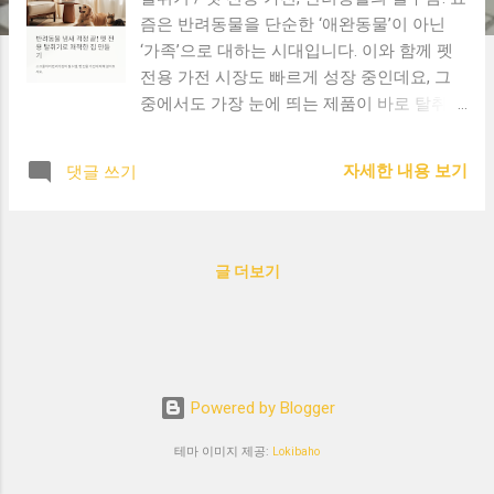
즘은 반려동물을 단순한 ‘애완동물’이 아닌
‘가족’으로 대하는 시대입니다. 이와 함께 펫
전용 가전 시장도 빠르게 성장 중인데요, 그
중에서도 가장 눈에 띄는 제품이 바로 탈취기
입니다. 왜 반려가정에 탈취기가 필요할까?
강아지나 고양이와 함께 살다 보면 어쩔 수
자세한 내용 보기
댓글 쓰기
없이 발생하는 것이 바로 배변 냄새 나 체취 ,
사료 냄새 등입니다. 아무리 청소를 자주 해
도 완전히 제거하기 어렵죠. 이럴 때 공기 중
냄새 분자를 제거해주는 탈취기는 최고의 해
글 더보기
결책이 됩니다. 펫 전용 탈취기의 주요 기능
공기 중 냄새 제거: 암모니아, 황화수소 등 냄
새 분자를 정화 살균 기능: 세균 및 바이러스
제거로 위생적인 실내 환경 조성 저소음 설
계: 반려동물이 놀라지 않도록 조용한 작동
Powered by Blogger
자동 센서 감지: 배변 활동 후 자동 작동하여
편리성 강화 요즘 뜨는 펫 전용 가전은? 단순
테마 이미지 제공:
Lokibaho
한 탈취기를 넘어, 요즘엔 공기청정기 겸용