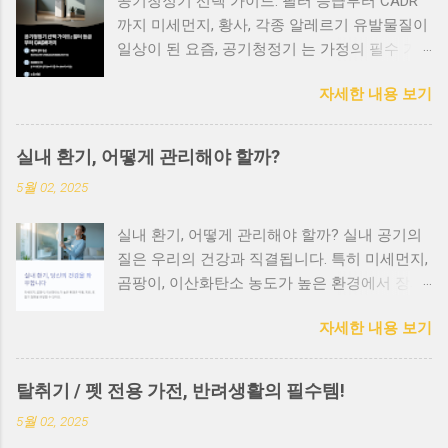
공기청정기 선택 가이드: 필터 등급부터 CADR
까지 미세먼지, 황사, 각종 알레르기 유발물질이
일상이 된 요즘, 공기청정기 는 가정의 필수 가
전이 되었습니다. 하지만 다양한 브랜드와 모델
자세한 내용 보기
이 쏟아지면서 어떤 제품을 선택해야 할지 고민
되시죠? 오늘은 공기청정기를 고를 때 반드시
확인해야 할 핵심 요소 들을 정리해드릴게요. 1.
실내 환기, 어떻게 관리해야 할까?
HEPA 필터 등급, 얼마나 중요한가요? 공기청정
5월 02, 2025
기의 핵심은 필터! 특히 HEPA 필터(High
Efficiency Particulate Air) 는 공기 중의 미세 입
실내 환기, 어떻게 관리해야 할까? 실내 공기의
자를 제거하는 데 매우 중요한 역할을 합니다.
질은 우리의 건강과 직결됩니다. 특히 미세먼지,
H13~H14 등급 : 99.95~99.995%의 초미세먼지
곰팡이, 이산화탄소 농도가 높은 환경에서 장시
까지 제거 가능 E11~E12 등급 : 95~99.5% 수준
간 생활하면 두통, 피로, 호흡기 질환까지 유발
의 정화력 일반적인 생활환경에서는 H13 이상
자세한 내용 보기
될 수 있어요. 그렇다면, 건강한 실내 환경을 유
을 사용하는 제품이 더욱 효과적입니다. 2.
지하려면 어떻게 환기를 관리해야 할까요? 1. 하
CADR 수치가 높을수록 좋은 건가요?
루 3번 이상, 10분씩 짧고 강하게 장시간 창문을
CADR(Clean Air Delivery Rate) 는 단위 시간당
탈취기 / 펫 전용 가전, 반려생활의 필수템!
살짝 열어놓는 것보다, 짧고 강한 환기가 효과적
얼마나 많은 공기를 정화할 수 있는지를 나타내
5월 02, 2025
입니다. 특히 아침, 점심, 저녁 시간대를 골라
는 지표입니다. 숫자가 클수록 정화 능력이 우수