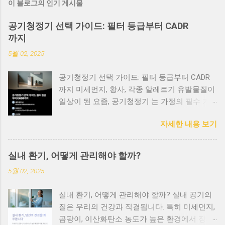
이 블로그의 인기 게시물
공기청정기 선택 가이드: 필터 등급부터 CADR
까지
5월 02, 2025
공기청정기 선택 가이드: 필터 등급부터 CADR
까지 미세먼지, 황사, 각종 알레르기 유발물질이
일상이 된 요즘, 공기청정기 는 가정의 필수 가
전이 되었습니다. 하지만 다양한 브랜드와 모델
자세한 내용 보기
이 쏟아지면서 어떤 제품을 선택해야 할지 고민
되시죠? 오늘은 공기청정기를 고를 때 반드시
확인해야 할 핵심 요소 들을 정리해드릴게요. 1.
실내 환기, 어떻게 관리해야 할까?
HEPA 필터 등급, 얼마나 중요한가요? 공기청정
5월 02, 2025
기의 핵심은 필터! 특히 HEPA 필터(High
Efficiency Particulate Air) 는 공기 중의 미세 입
실내 환기, 어떻게 관리해야 할까? 실내 공기의
자를 제거하는 데 매우 중요한 역할을 합니다.
질은 우리의 건강과 직결됩니다. 특히 미세먼지,
H13~H14 등급 : 99.95~99.995%의 초미세먼지
곰팡이, 이산화탄소 농도가 높은 환경에서 장시
까지 제거 가능 E11~E12 등급 : 95~99.5% 수준