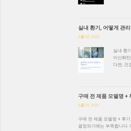
해드릴게요
Effici
급 : 99
환경에서는
실내 환기, 어떻게 관리
CADR(C
5월 02, 2025
다. 숫자
(면적)에
실내 환기
다 20~
이산화탄소
소 40㎡
다면, 건
다면 저소
하게 장시
시할 수 없
를 골라 
요리 냄새
외부 공기
매 ...
좋습니다.
구매 전 제품 모델명 +
산화탄소 
5월 02, 2025
아이방은 
다. 4.
구매 전 제품 모델명 + 후
샤워 후 
결정되기에는 부족합니다. 예
기는 함께